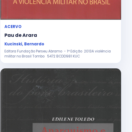
ACERVO
Pau de Arara
Kucinski, Bernardo
Editora Fundação Perseu Abramo - 1ª Edição 2013A violência
militar no Brasil Tombo 5472 BCDD981 KUC